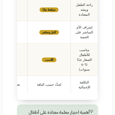
راحة الطفل
مرتفعة جدًا
وبيئته
منخفضة
المعتادة
إشراف الأم
كامل وحاضر
المباشر على
غير متاح
الحصة
مناسب
للأطفال
الأنسب
الصغار جدًا
أقل ملاءم
(٦-٨
سنوات)
التكلفة
تُحدَّد حسب الباقة
تختلف حسب ال
الإجمالية
💡
أهمية اختيار معلمة معتادة على أطفال