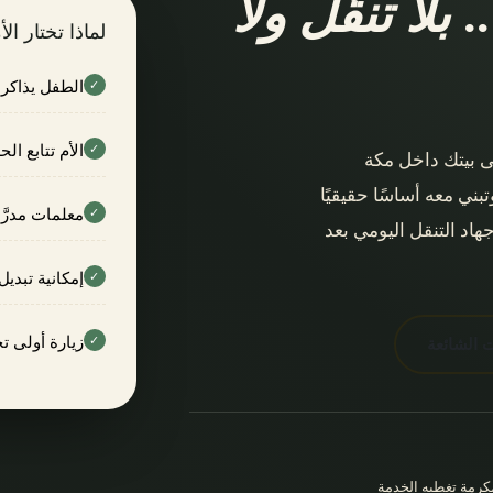
.
بلا تنقّل ولا
لماذا تختار ال
الطفل يذاكر 
✓
الأم تتابع ا
✓
ى بيتك داخل مكة
ني معه أساسًا حقيقيًا
معلمات مدرَّ
✓
هاد التنقل اليومي بعد
إمكانية تبديل
✓
زيارة أولى ت
✓
ت الشائعة
كرمة تغطيه الخدمة