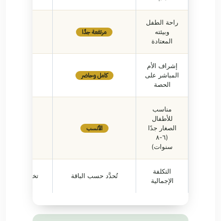
راحة الطفل
مرتفعة جدًا
وبيئته
منخفضة
المعتادة
إشراف الأم
كامل وحاضر
المباشر على
غير متاح
الحصة
مناسب
للأطفال
الأنسب
الصغار جدًا
أقل ملاءم
(٦-٨
سنوات)
التكلفة
تُحدَّد حسب الباقة
تختلف حسب ال
الإجمالية