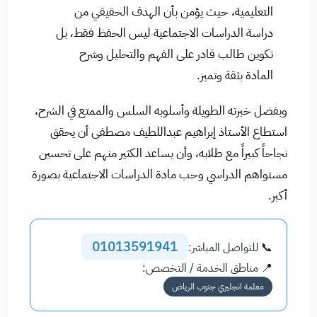
التعليمية، حيث يؤمن بأن الهدف الحقيقي من
دراسة الدراسات الاجتماعية ليس الحفظ فقط، بل
تكوين طالب قادر على الفهم والتحليل وشرح
المادة بثقة وتميز.
وبفضل خبرته الطويلة وأسلوبه السلس والممتع في الشرح،
استطاع الأستاذ إبراهيم عبداللطيف مصطفى أن يحقق
نجاحاً كبيراً مع طلابه، وأن يساعد الكثير منهم على تحسين
مستواهم الدراسي وحب مادة الدراسات الاجتماعية بصورة
أكبر.
01013591941
📞 للتواصل المباشر:
📍 مناطق الخدمة / التخصص:
معلمة انجليزي جنوب الرياض